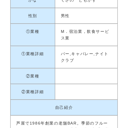
かな
くさの ともかず
性別
男性
①業種
M．宿泊業，飲食サービ
ス業
①業種詳細
バー,キャバレー,ナイト
クラブ
②業種
②業種詳細
自己紹介
芦屋で1986年創業の老舗BAR。季節のフルー