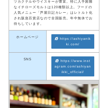
ツカクテルやウイスキーが豊富。特に入手困難
なイチローズモルトは120種類以上。フードの
人気メニュー「芦屋日記カレー」はレトルト化
され阪急百貨店なので全国販売。年中無休でお
待ちしています。
ホームページ
https://ashiyanik
ki.com/
SNS
https://www.inst
agram.com/ashiyan
ikki_official/