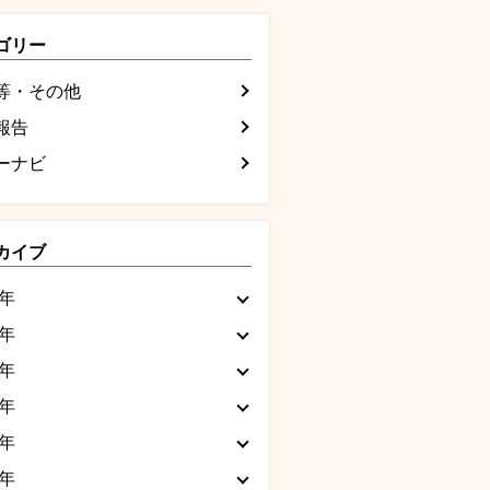
ゴリー
等・その他
報告
ーナビ
カイブ
6年
5年
4年
3年
2年
1年