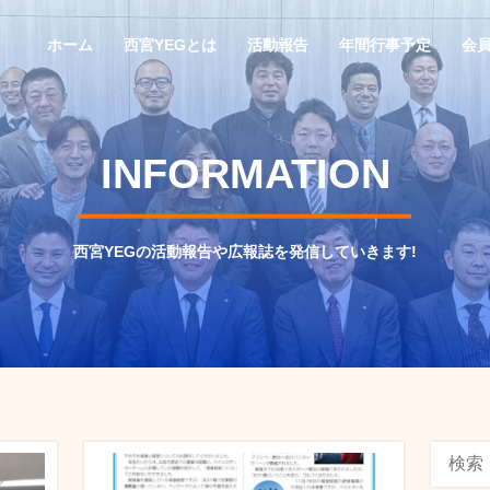
ホーム
西宮YEGとは
活動報告
年間行事予定
会
INFORMATION
西宮YEGの活動報告や広報誌を発信していきます!