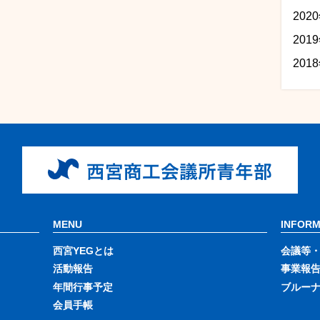
202
201
201
MENU
INFORM
西宮YEGとは
会議等
活動報告
事業報
年間行事予定
ブルー
会員手帳