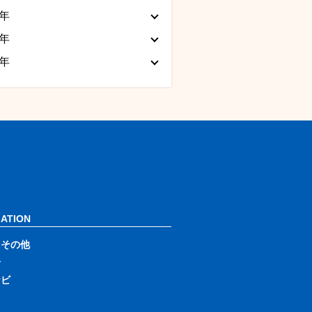
0年
9年
8年
ATION
・その他
告
ナビ