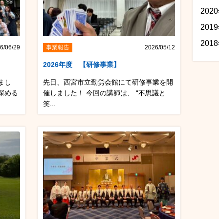
202
201
201
6/06/29
事業報告
2026/05/12
】
2026年度 【研修事業】
まし
先日、西宮市立勤労会館にて研修事業を開
深める
催しました！ 今回の講師は、 “不思議と
笑...