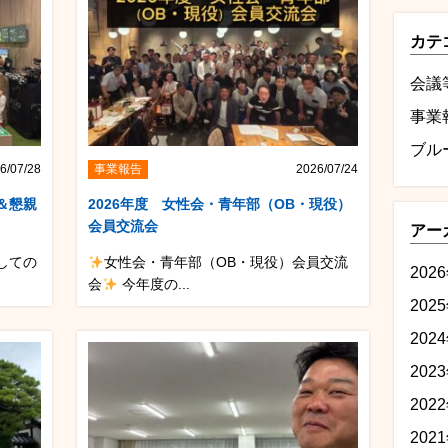
カテ
会議
事業
ブル
6/07/28
事業報告
2026/07/24
＆懇親
2026年度 女性会・青年部（OB・現役）
会員交流会
アー
しての
女性会・青年部（OB・現役）会員交流
202
会
今年度の...
202
202
202
202
202