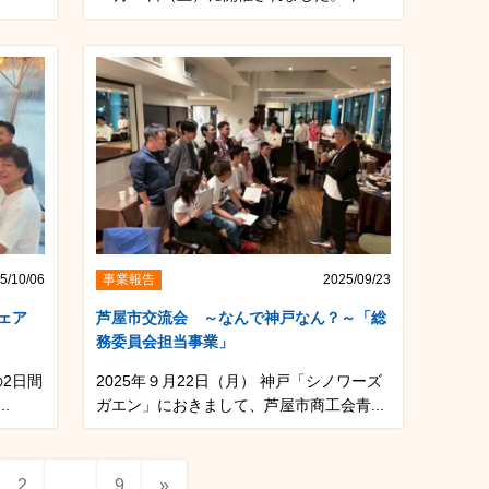
5/10/06
事業報告
2025/09/23
ェア
芦屋市交流会 ～なんで神戸なん？～「総
務委員会担当事業」
の2日間
2025年９月22日（月） 神戸「シノワーズ
.
ガエン」におきまして、芦屋市商工会青...
2
…
9
»