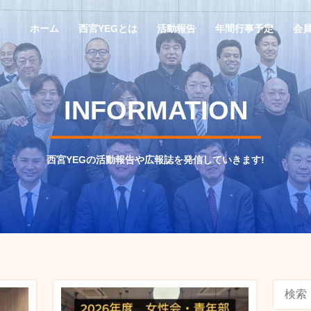
ホーム
西宮YEGとは
活動報告
年間行事予定
会
INFORMATION
西宮YEGの活動報告や広報誌を発信していきます!