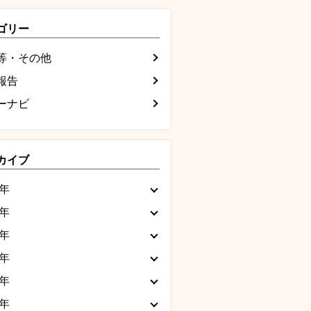
ゴリー
等・その他
報告
ーナビ
カイブ
6年
5年
4年
3年
2年
1年