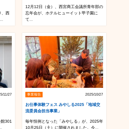
12月12日（金）、西宮商工会議所青年部の
り、西
忘年会が、ホテルヒューイット甲子園に
.
て...
5/11/27
事業報告
2025/10/27
お仕事体験フェス みやしる2025「地域交
流委員会担当事業」
館301
毎年恒例となった「みやしる」が、2025年
.
10月25日（土）に開催されました。今...