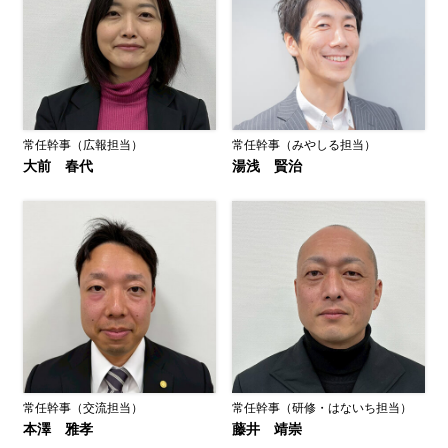
常任幹事（広報担当）
常任幹事（みやしる担当）
大前 春代
湯浅 賢治
常任幹事（交流担当）
常任幹事（研修・はないち担当）
本澤 雅孝
藤井 靖崇