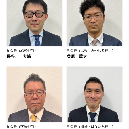
副会長（総務担当）
副会長（広報、みやしる担当）
長谷川 大輔
柴原 重太
副会長（交流担当）
副会長（研修・はないち担当）