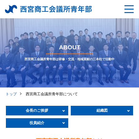
ABOUT
西宮商工会議所青年部は研修・交流・地域貢献の三本柱で活動中
トップ
西宮商工会議所青年部について
会長のご挨拶
組織図
役員紹介