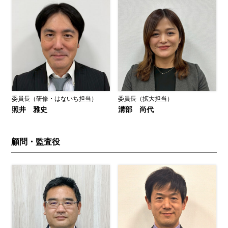
委員長（研修・はないち担当）
委員長（拡大担当）
照井 雅史
溝部 尚代
顧問・監査役