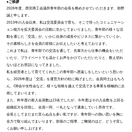
●ご挨拶
2026年度、西宮商工会議所青年部の会長を務めさせていただきます、助野
誠と申します。
2013年の入会以来、私は交流委員会で育ち、そこで培ったコミュニケーシ
ョン能力を拡大委員会の活動に生かしてまいりました。青年部の様々な活
動を通じた「交流」が、いかに自身の成長やビジネスに繋がっていくか。
その素晴らしさを会員の皆様にお伝えしたいと考えております。
これまで私は、青年部での交流を通して、先輩方から仕事の機会をいただ
いたり、プライベートでも温かくお声をかけていただいたりと、数え切れ
ないほどお世話になってきました。
私を経営者として育ててくれたこの青年部へ恩返しをしたいという思いか
ら、2026年度は「交流」を運営方針の柱に掲げました。会員同士はもちろ
ん、OB会や女性会など、様々な垣根を越えて交流できる事業を積極的に企
画してまいります。
また、昨年度の新入会員数は23名でしたが、今年度はその入会数を上回る
組織拡大を目指し、会員一同、一丸となって邁進していく所存です。
会長としてまだまだ至らぬ点も多い私ですが、青年部への熱い思いを胸に
全力で取り組んでまいります。皆様のご指導、ご鞭撻のほど、どうぞ宜し
くお願い申し上げます。